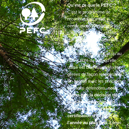
Qu’est ce que le PEFC ?
C’est le programme de
reconnaissance des
certifications forestières. Il
s’agit d’un label qui certifie
que l’entreprise le détenant
est engagée dans la
protection forestière, et qu’au
moins 80% du bois qu’elle
utilise est bien issu de forêts
gérées de façon responsable.
En accord avec les principes
que nous défendons,
nous
avons pris la décision de
faire les démarches afin
d’obtenir notre propre
certification d’ici la fin de
l’année au plus tard.
Il nous