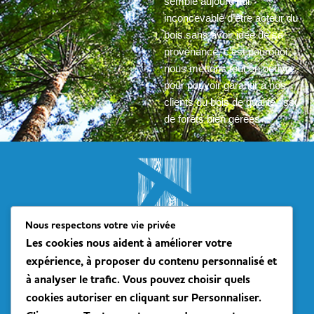
semble aujourd’hui
inconcevable d’être acteur du
bois sans avoir idée de sa
provenance, c’est pourquoi
nous mettons tout en oeuvre
pour pouvoir garantir à nos
clients du bois de qualité, issu
de forêts bien gérées
Nous respectons votre vie privée
Les cookies nous aident à améliorer votre
expérience, à proposer du contenu personnalisé et
TROYANO-CHARPENTE
à analyser le trafic. Vous pouvez choisir quels
cookies autoriser en cliquant sur
Personnaliser
.
Nos équipes